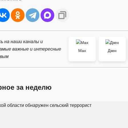
ь на наши каналы и
самые важные и интересные
Max
Дзен
рвым
рное за неделю