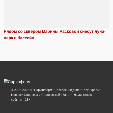
Рядом со сквером Марины Расковой снесут луна-
парк и бассейн
© 2006-2026 © "СарИнформ". Сетевое издание "СарИнформ".
Новости Саратова и Саратовской области. Люди, места,
события. 18+