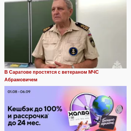
В Саратове простятся с ветераном МЧС
Абрамовичем