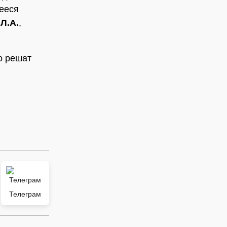
шееся
Л.А.
,
о решат
Телеграм