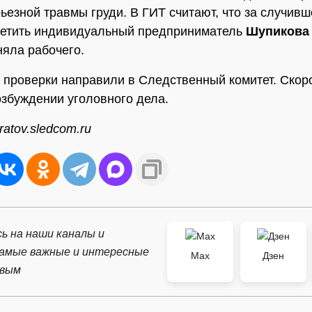
рьезной травмы груди. В ГИТ считают, что за случив
ветить индивидуальный предприниматель
Шупикова 
няла рабочего.
проверки направили в Следственный комитет. Скор
озбуждении уголовного дела.
atov.sledcom.ru
ь на наши каналы и
самые важные и интересные
Max
Дзен
рвым