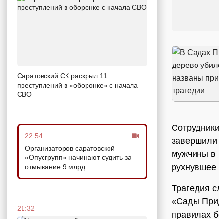
Саратовский СК раскрыл 11
преступлений в «оборонке» с начала
СВО
Сотрудники
22:54
завершили 
Организаторов саратовской
мужчины в 
«Опусгрупп» начинают судить за
рухнувшее
отмывание 9 млрд
Трагедия с
«Сады Прид
21:32
правилах б