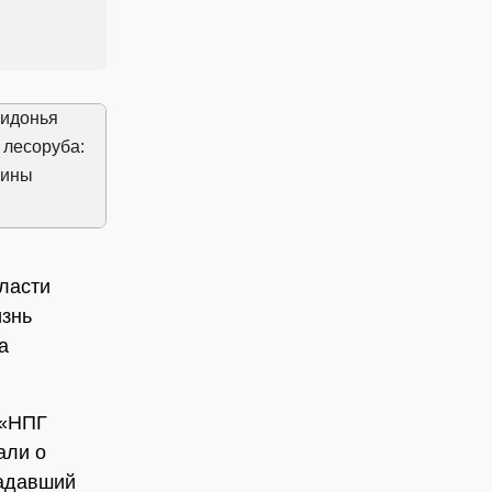
ласти
изнь
а
 «НПГ
али о
радавший