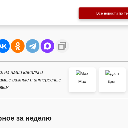
Все новости по т
ь на наши каналы и
самые важные и интересные
Max
Дзен
рвым
рное за неделю