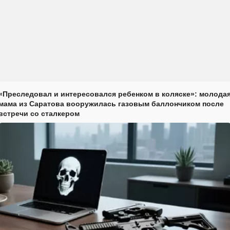
«Преследовал и интересовался ребенком в коляске»: молода
мама из Саратова вооружилась газовым баллончиком после
встречи со сталкером