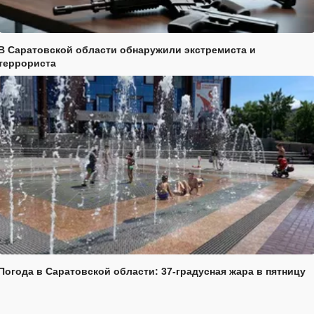
В Саратовской области обнаружили экстремиста и
террориста
Погода в Саратовской области: 37-градусная жара в пятницу