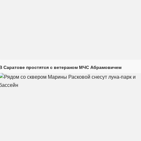
В Саратове простятся с ветераном МЧС Абрамовичем