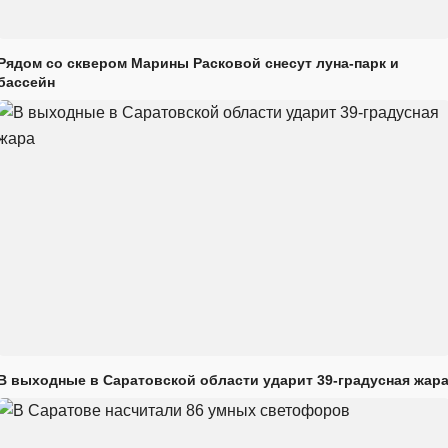
Рядом со сквером Марины Расковой снесут луна-парк и
бассейн
В выходные в Саратовской области ударит 39-градусная жар