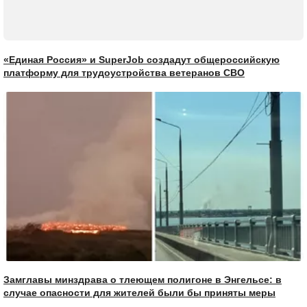
«Единая Россия» и SuperJob создадут общероссийскую
платформу для трудоустройства ветеранов СВО
Замглавы минздрава о тлеющем полигоне в Энгельсе: в
случае опасности для жителей были бы приняты меры