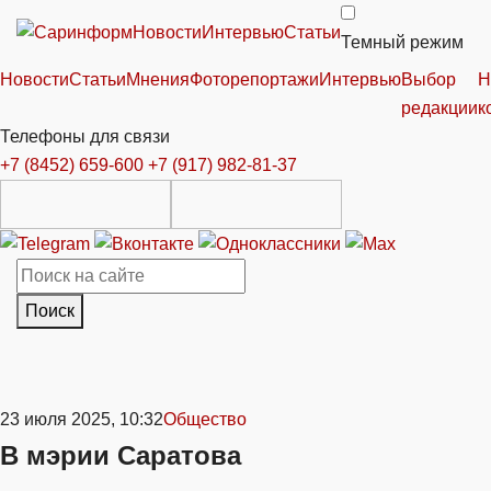
Новости
Интервью
Статьи
Темный режим
Новости
Статьи
Мнения
Фоторепортажи
Интервью
Выбор
Н
редакции
к
Телефоны для связи
+7 (8452) 659-600
+7 (917) 982-81-37
Поиск
23 июля 2025, 10:32
Общество
В мэрии Саратова