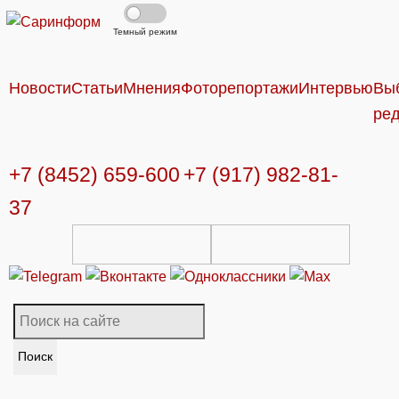
Темный режим
Новости
Статьи
Мнения
Фоторепортажи
Интервью
Вы
ре
+7 (8452) 659-600
+7 (917) 982-81-
37
Поиск