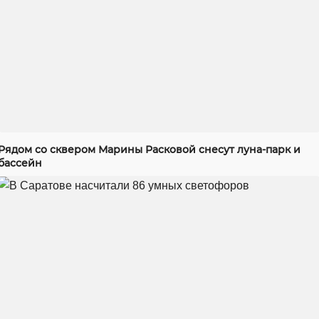
Рядом со сквером Марины Расковой снесут луна-парк и
бассейн