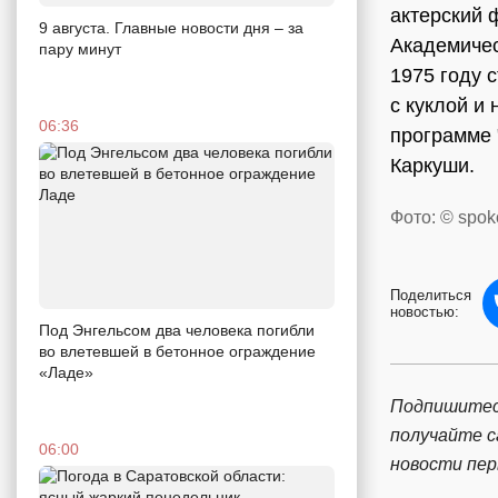
актерский 
9 августа. Главные новости дня – за
Академичес
пару минут
1975 году 
с куклой и
06:36
программе 
Каркуши.
Фото: © spok
Поделиться
новостью:
Под Энгельсом два человека погибли
во влетевшей в бетонное ограждение
«Ладе»
Подпишитес
получайте 
06:00
новости пе