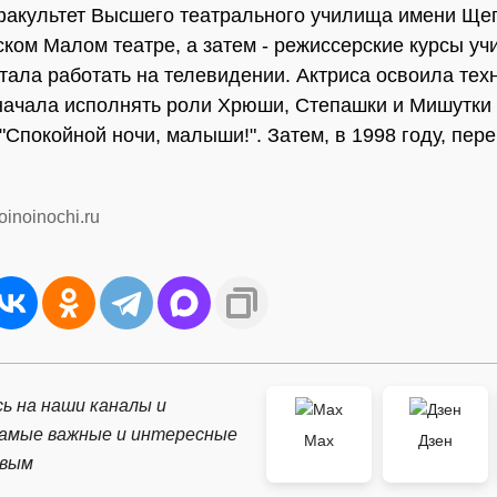
факультет Высшего театрального училища имени Ще
ком Малом театре, а затем - режиссерские курсы уч
стала работать на телевидении. Актриса освоила тех
 начала исполнять роли Хрюши, Степашки и Мишутки
"Спокойной ночи, малыши!". Затем, в 1998 году, пер
oinoinochi.ru
ь на наши каналы и
самые важные и интересные
Max
Дзен
рвым