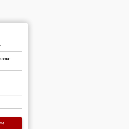
г
казке
еме