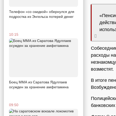
Телефон «со скидкой» обернулся для
«Пенсио
подростка из Энгельса потерей денег
действи
использ
10:15
Собеседник
расходы на
незнакомцу
возместят.
В итоге пе
Боец ММА из Саратова Ядуллаев
Возбуждено
осужден за хранение амфетамина
Полицейски
09:50
банковских