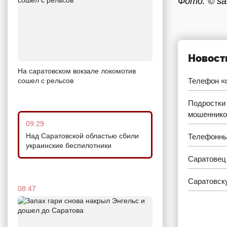
Фото: © sar
Новост
На саратовском вокзале локомотив
сошел с рельсов
Телефон «с
Подростки 
мошеннико
09:29
Над Саратовской областью сбили
Телефонны
украинские беспилотники
Саратовец 
Саратовску
08:47