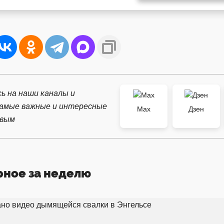
ь на наши каналы и
самые важные и интересные
Max
Дзен
рвым
рное за неделю