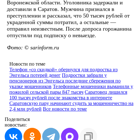
Воронежской области. Уголовника задержали и
доставили в Саратов. Мужчина признался в
преступлении и рассказал, что 50 тысяч рублей от
украденной суммы потратил, а остальные —
отправил неизвестным. После допроса горожанина
отпустили под подписку о невыезде.
Фото: © sarinform.ru
Новости по теме
Телефон «со скидкой» обернулся для подростка из
Энгельса потерей денег
Подростки забрали у
пенсионеров из Энгельса последние сбережения по
указке мошенников
Телефонные мошенники выманили у
пожилой сельской пары 847 тысяч
Саратовец лишился
100 тысяч рублей после знакомства в интернете
Саратовскую пару начинают судить за мошенничество на
2,4 млн рублей
Все новости по теме
Поделиться
новостью: