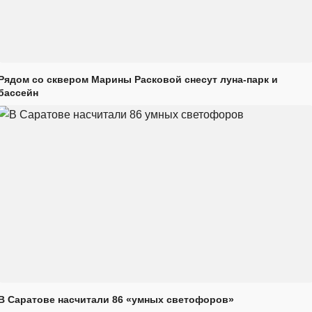
Рядом со сквером Марины Расковой снесут луна-парк и
бассейн
В Саратове насчитали 86 «умных светофоров»