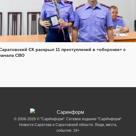
Саратовский СК раскрыл 11 преступлений в «оборонке» с
начала СВО
© 2006-2026 © "СарИнформ". Сетевое издание "СарИнформ".
Новости Саратова и Саратовской области. Люди, места,
события. 18+