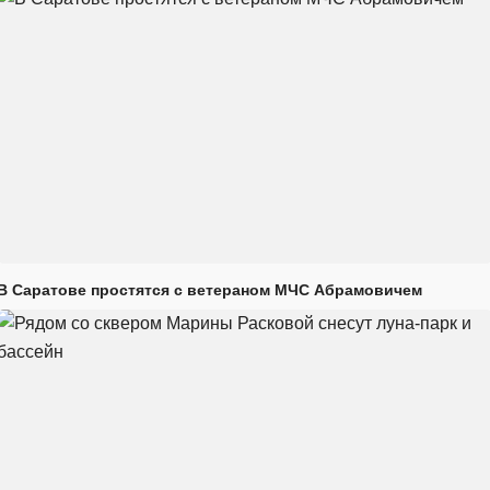
В Саратове простятся с ветераном МЧС Абрамовичем