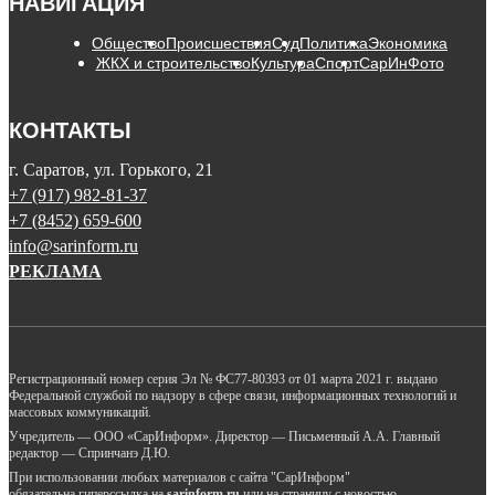
НАВИГАЦИЯ
Общество
Происшествия
Суд
Политика
Экономика
ЖКХ и строительство
Культура
Спорт
СарИнФото
КОНТАКТЫ
г. Саратов, ул. Горького, 21
+7 (917) 982-81-37
+7 (8452) 659-600
info@sarinform.ru
РЕКЛАМА
Регистрационный номер серия Эл № ФС77-80393 от 01 марта 2021 г. выдано
Федеральной службой по надзору в сфере связи, информационных технологий и
массовых коммуникаций.
Учредитель — ООО «СарИнформ». Директор — Письменный А.А. Главный
редактор — Спринчанэ Д.Ю.
При использовании любых материалов с сайта "СарИнформ"
обязательна гиперссылка на
sarinform.ru
или на страницу с новостью.