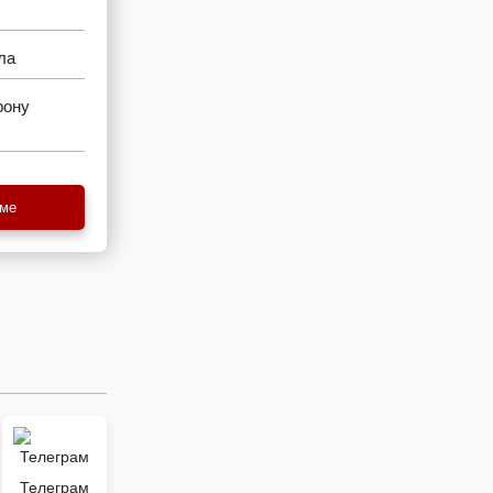
ла
рону
еме
Телеграм