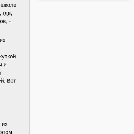
в школе
 где,
ов, -
их
купкой
ы и
а
ей. Вот
.
 их
 этом