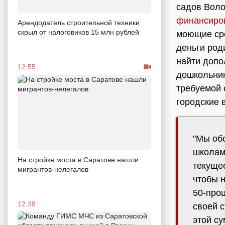
садов Воло
финансиро
Арендодатель строительной техники
скрыл от налоговиков 15 млн рублей
моющие сре
деньги род
найти допо
12:55
дошкольник
требуемой 
городские 
"Мы об
школам 
На стройке моста в Саратове нашли
текуще
мигрантов-нелегалов
чтобы 
50-про
12:38
своей 
этой су