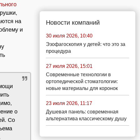
льного
рушки,
аются на
Новости компаний
облему и
30 июля 2026, 10:40
Эзофагоскопия у детей: что это за
ну
процедура
ть
27 июля 2026, 15:01
Современные технологии в
ортопедической стоматологии:
омощи
новые материалы для коронок
чить
димо,
23 июля 2026, 11:17
ение о
Душевая панель: современная
альтернатива классическому душу
ей. Со
бъема
,