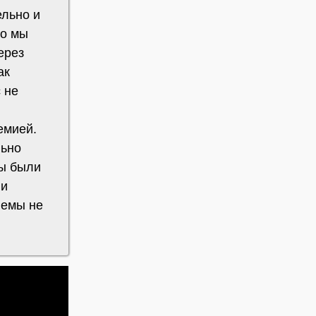
ельно и
то мы
ерез
ак
 не
емией.
льно
бы были
 и
лемы не