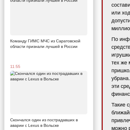
состави
или ход
допусти
миллион
По инф
Команду ГИМС МЧС из Саратовской
области признали лучшей в России
средств
игрушки
тех же 
11:55
пришко
убрана.
эти ср
финанс
Такие с
ближай
Скончался один из пострадавших в
привлеч
аварии c Lexus в Вольске
можно р