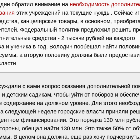
дин обратил внимание на
необходимость дополните
вания
этих учреждений на текущие нужды. Сейчас иг
дства, канцелярские товары, в основном, приобрет
ителей. Федеральный политик предложил решить пр
лнительные средства - 2 тысячи рублей на каждого
а и ученика в год. Володин пообещал найти полови
суммы, а вторую половину должны были предостави
власти
суждали с вами вопрос оказания дополнительной п
и детским садикам, чтобы уйти от поборов и обеспе
е содержание на должном уровне. Для этого необхо
на следующей неделе городские власти приняли реш
центном финансировании. Это порядка 130 млн рубл
стороны, обещал найти 130 млн. Это также 50% от о
ммы. В целом она должна, еще раз хочу подчеркнуть