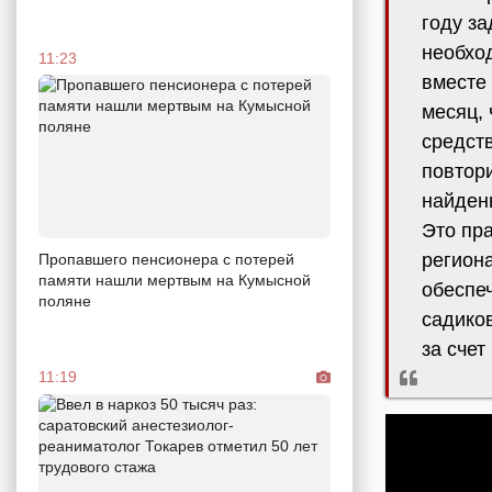
году за
необхо
11:23
вместе
месяц, 
средств
повтор
найдены
Это пр
регион
Пропавшего пенсионера с потерей
памяти нашли мертвым на Кумысной
обеспе
поляне
садиков
за счет
11:19