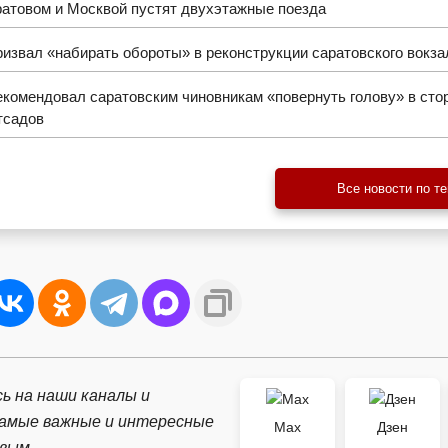
атовом и Москвой пустят двухэтажные поезда
извал «набирать обороты» в реконструкции саратовского вокза
комендовал саратовским чиновникам «повернуть голову» в сто
тсадов
Все новости по т
ь на наши каналы и
самые важные и интересные
Max
Дзен
рвым