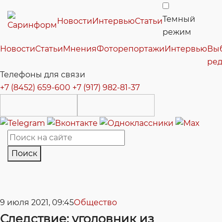
Темный
Новости
Интервью
Статьи
режим
Новости
Статьи
Мнения
Фоторепортажи
Интервью
Вы
ре
Телефоны для связи
+7 (8452) 659-600
+7 (917) 982-81-37
Поиск
9 июля 2021, 09:45
Общество
Следствие: уголовник из