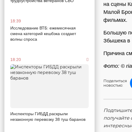
трудоустройства ветеранов СВО
на сцены К
Малой Брон
фильмах.
18:39
Исследование ВТБ: ежемесячная
Большую по
смена категорий кешбэка создает
волны спроса
Збышека в 
Причина см
18:20
Фото: © ria
Поделиться
новостью:
Подпишитес
Инспекторы ГИБДД раскрыли
получайте 
незаконную перевозку 38 туш баранов
интересны