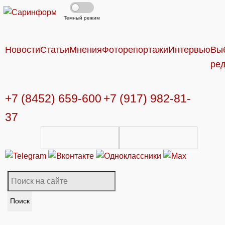
Темный режим
Новости
Статьи
Мнения
Фоторепортажи
Интервью
Вы
ре
+7 (8452) 659-600
+7 (917) 982-81-
37
Поиск