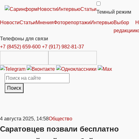
Новости
Интервью
Статьи
Темный режим
Новости
Статьи
Мнения
Фоторепортажи
Интервью
Выбор
Н
редакции
к
Телефоны для связи
+7 (8452) 659-600
+7 (917) 982-81-37
Поиск
4 августа 2025, 14:58
Общество
Саратовцев позвали бесплатно