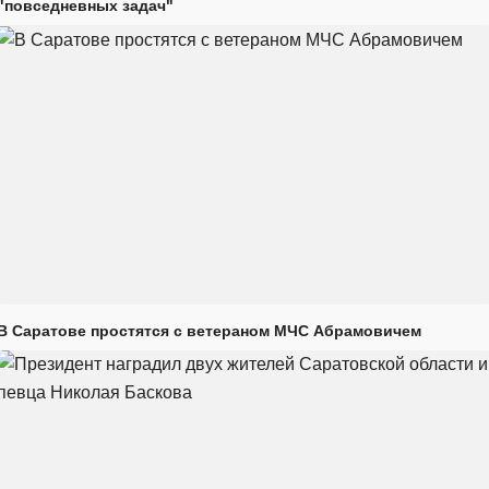
"повседневных задач"
В Саратове простятся с ветераном МЧС Абрамовичем