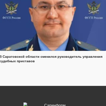
В Саратовской области сменился руководитель управления
судебных приставов