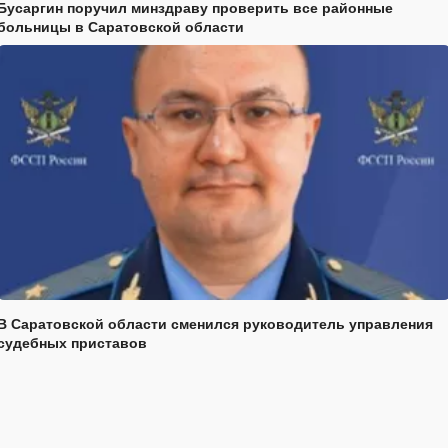
Бусаргин поручил минздраву проверить все районные
больницы в Саратовской области
В Саратовской области сменился руководитель управления
судебных приставов