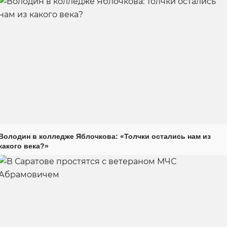
Володин в колледже Яблочкова: «Толчки остались нам из
какого века?»