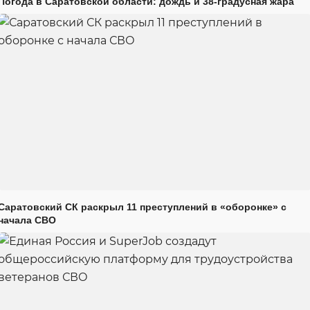
Погода в Саратовской области: дождь и 38-градусная жара
Саратовский СК раскрыл 11 преступлений в «оборонке» с
начала СВО