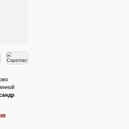
ово
венной
сандр
чи