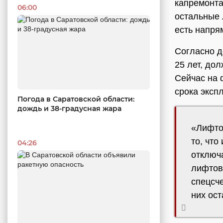
капремонта
06:00
остальные
есть напря
Согласно д
25 лет, до
Сейчас на 
срока экспл
Погода в Саратовской области:
дождь и 38-градусная жара
«Лифтоп
то, что
04:26
отключа
лифтов
спецсче
них ос