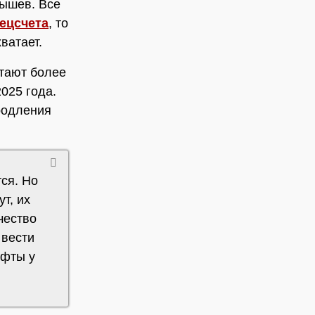
Мышев. Все
ецсчета
, то
ватает.
тают более
025 года.
родления
ся. Но
ут, их
чество
 вести
ифты у