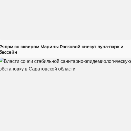
Рядом со сквером Марины Расковой снесут луна-парк и
бассейн