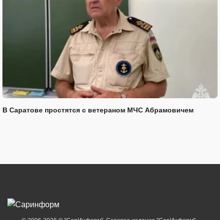
В Саратове простятся с ветераном МЧС Абрамовичем