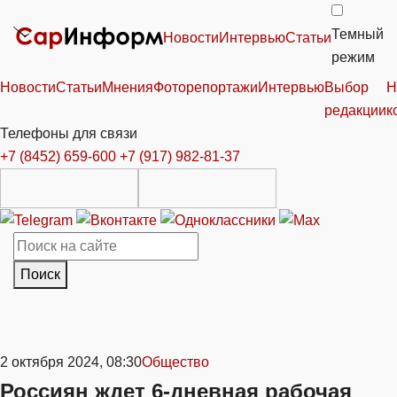
Темный
Новости
Интервью
Статьи
режим
Новости
Статьи
Мнения
Фоторепортажи
Интервью
Выбор
Н
редакции
к
Телефоны для связи
+7 (8452) 659-600
+7 (917) 982-81-37
Поиск
2 октября 2024, 08:30
Общество
Россиян ждет 6-дневная рабочая