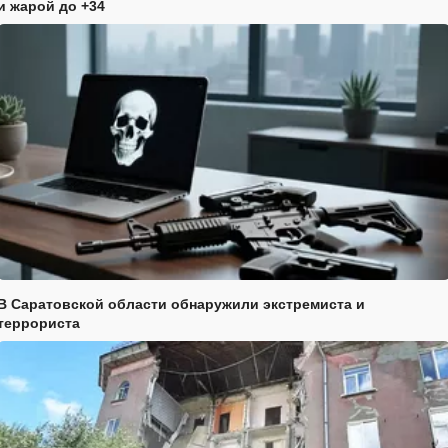
и жарой до +34
В Саратовской области обнаружили экстремиста и
террориста