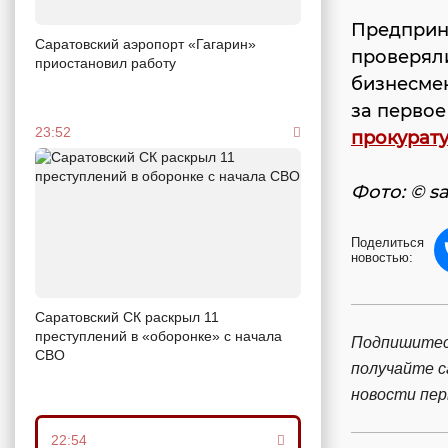
Предприн
Саратовский аэропорт «Гагарин»
проверяли
приостановил работу
бизнесмен
за перво
23:52
прокурат
Фото: © sa
Поделиться
новостью:
Саратовский СК раскрыл 11
преступлений в «оборонке» с начала
Подпишитес
СВО
получайте 
новости пе
22:54