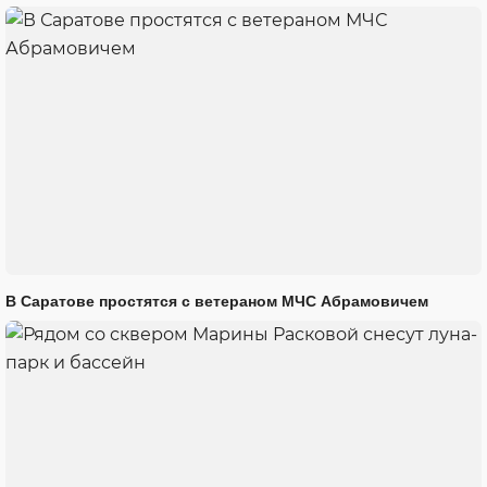
В Саратове простятся с ветераном МЧС Абрамовичем