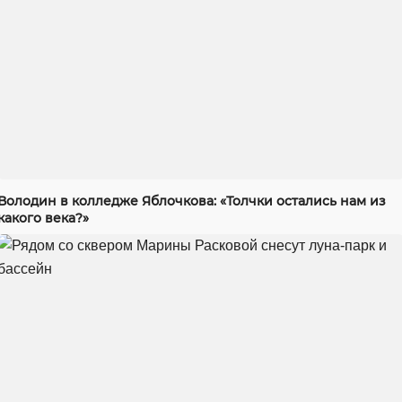
Володин в колледже Яблочкова: «Толчки остались нам из
какого века?»