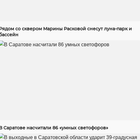
Рядом со сквером Марины Расковой снесут луна-парк и
бассейн
В Саратове насчитали 86 «умных светофоров»