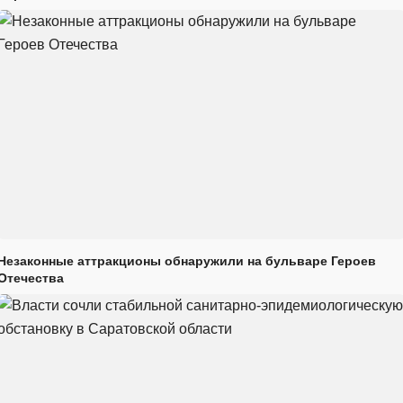
Незаконные аттракционы обнаружили на бульваре Героев
Отечества