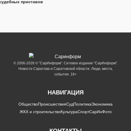
судебных приставов
© 2006-2026 © "СарИнформ". Сетевое издание "СарИнформ".
Новости Саратова и Саратовской области. Люди, места,
события. 18+
НАВИГАЦИЯ
Общество
Происшествия
Суд
Политика
Экономика
ЖКХ и строительство
Культура
Спорт
СарИнФото
КОНТАКТЫ