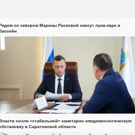
Рядом со сквером Марины Расковой снесут луна-парк и
бассейн
Власти сочли «стабильной» санитарно-эпидемиологическую
обстановку в Саратовской области