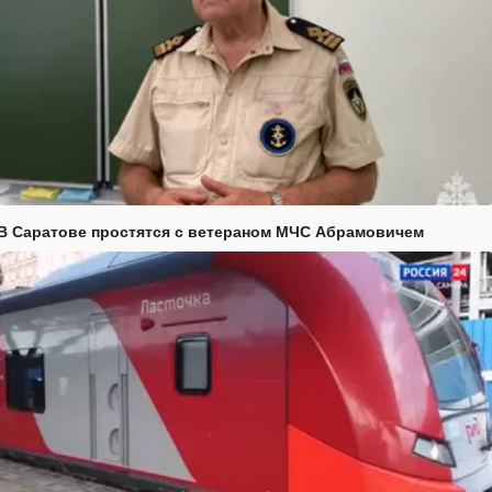
В Саратове простятся с ветераном МЧС Абрамовичем