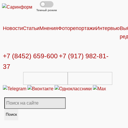
Темный режим
Новости
Статьи
Мнения
Фоторепортажи
Интервью
Вы
ре
+7 (8452) 659-600
+7 (917) 982-81-
37
Поиск