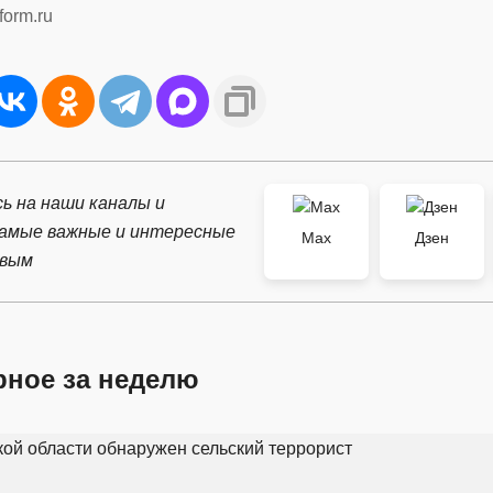
form.ru
ь на наши каналы и
самые важные и интересные
Max
Дзен
рвым
рное за неделю