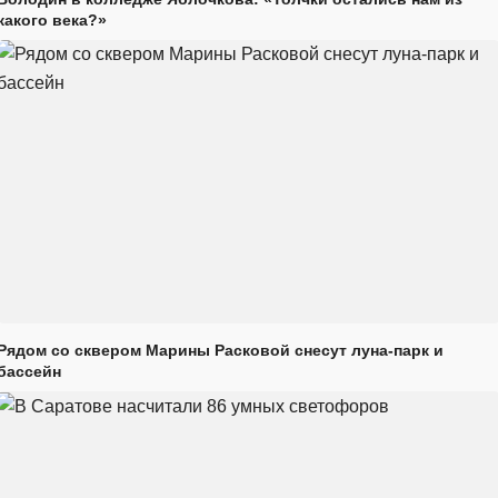
какого века?»
Рядом со сквером Марины Расковой снесут луна-парк и
бассейн