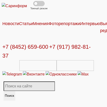
Темный режим
Новости
Статьи
Мнения
Фоторепортажи
Интервью
Вы
ре
+7 (8452) 659-600
+7 (917) 982-81-
37
Поиск