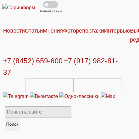
Темный режим
Новости
Статьи
Мнения
Фоторепортажи
Интервью
Вы
ре
+7 (8452) 659-600
+7 (917) 982-81-
37
Поиск