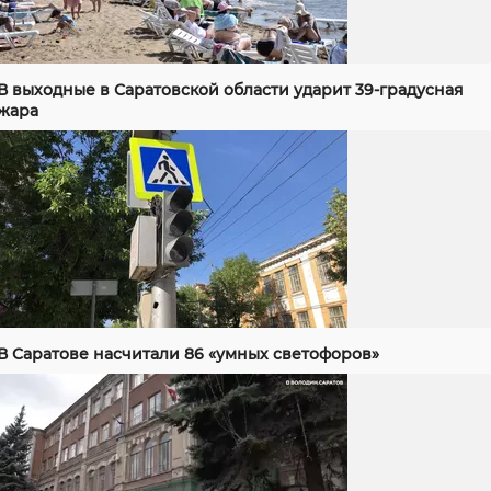
В выходные в Саратовской области ударит 39-градусная
жара
В Саратове насчитали 86 «умных светофоров»