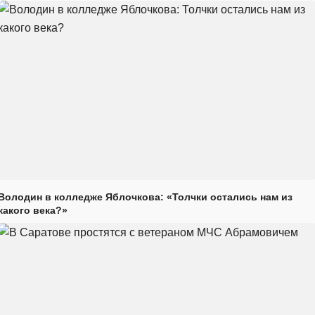
Володин в колледже Яблочкова: «Толчки остались нам из
какого века?»