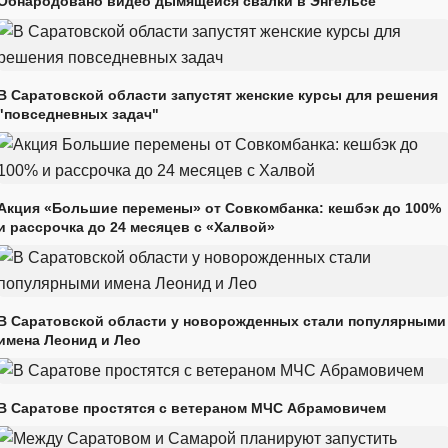
Обнародовано видео дымящейся свалки в Энгельсе
В Саратовской области запустят женские курсы для решения
"повседневных задач"
Акция «Большие перемены» от Совкомбанка: кешбэк до 100%
и рассрочка до 24 месяцев с «Халвой»
В Саратовской области у новорожденных стали популярными
имена Леонид и Лео
В Саратове простятся с ветераном МЧС Абрамовичем