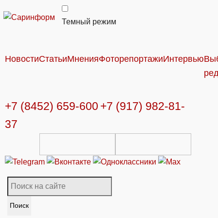
Темный режим
Новости
Статьи
Мнения
Фоторепортажи
Интервью
Вы
ре
+7 (8452) 659-600
+7 (917) 982-81-
37
Поиск