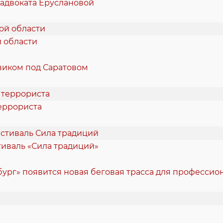
 адвоката Еруслановой
й области
виком под Саратовом
еррориста
стиваль «Сила традиций»
ург» появится новая беговая трасса для професси