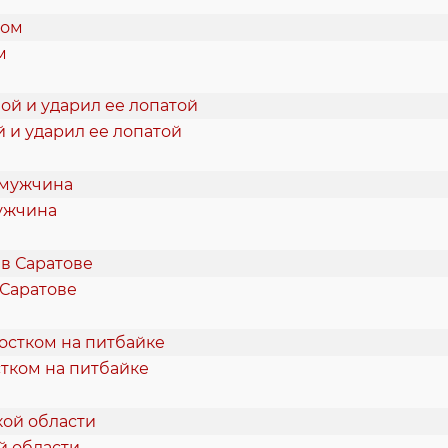
м
 и ударил ее лопатой
мужчина
 Саратове
тком на питбайке
й области