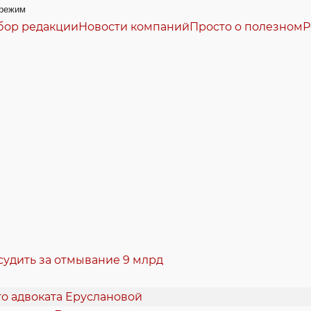
режим
бор редакции
Новости компаний
Просто о полезном
Р
судить за отмывание 9 млрд