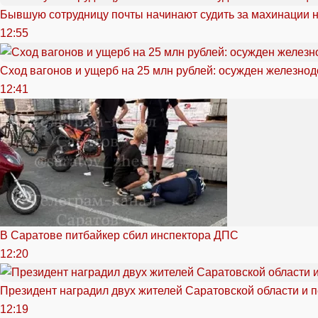
Бывшую сотрудницу почты начинают судить за махинации н
12:55
Сход вагонов и ущерб на 25 млн рублей: осужден железно
12:41
В Саратове питбайкер сбил инспектора ДПС
12:20
Президент наградил двух жителей Саратовской области и 
12:19