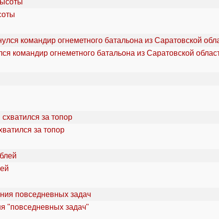
соты
ся командир огнеметного батальона из Саратовской облас
хватился за топор
лей
ия "повседневных задач"