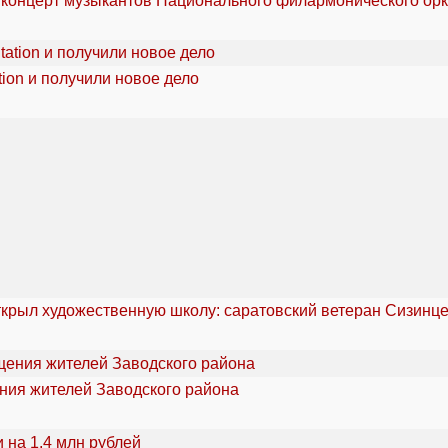
 концерт музыкантов Национального филармонического орк
ion и получили новое дело
ткрыл художественную школу: саратовский ветеран Сизинце
ения жителей Заводского района