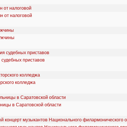
лн от налоговой
мужчины
я судебных приставов
орского колледжа
ьницы в Саратовской области