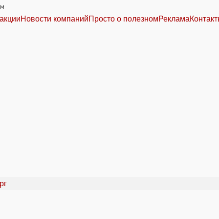
им
акции
Новости компаний
Просто о полезном
Реклама
Контак