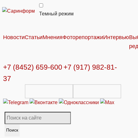
Темный режим
Новости
Статьи
Мнения
Фоторепортажи
Интервью
Вы
ре
+7 (8452) 659-600
+7 (917) 982-81-
37
Поиск