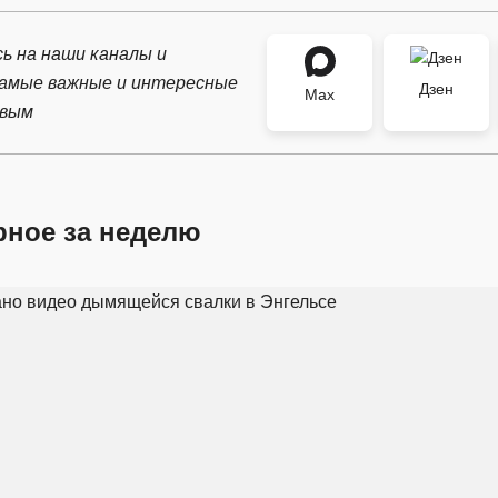
ь на наши каналы и
самые важные и интересные
Дзен
Max
рвым
рное за неделю