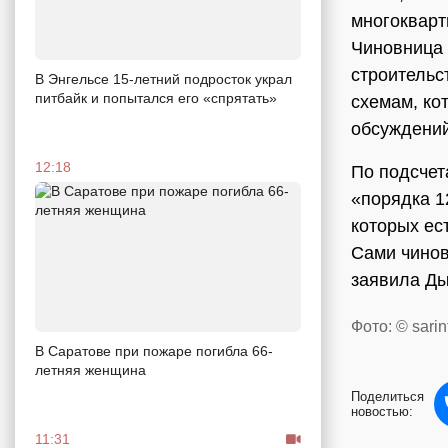
многокварт
Чиновница 
строительс
В Энгельсе 15-летний подросток украл
питбайк и попытался его «спрятать»
схемам, ко
обсуждени
12:18
По подсчет
«порядка 1
которых ес
Сами чинов
заявила Ды
Фото: © sarin
В Саратове при пожаре погибла 66-
летняя женщина
Поделиться
новостью:
11:31