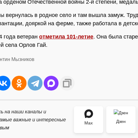
 орденом Отечественной войны 2-й степени, медал
ы вернулась в родное село и там вышла замуж. Тру
антации, дояркой на ферме, также работала в детск
4 года ветеран
отметила 101-летие
. Она была стар
й села Орлов Гай.
антин Мызников
ь на наши каналы и
самые важные и интересные
Дзен
Max
рвым