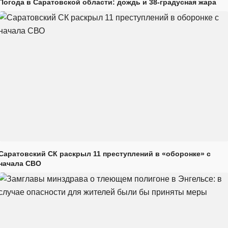
Погода в Саратовской области: дождь и 38-градусная жара
Саратовский СК раскрыл 11 преступлений в «оборонке» с
начала СВО