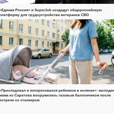
«Единая Россия» и SuperJob создадут общероссийскую
платформу для трудоустройства ветеранов СВО
«Преследовал и интересовался ребенком в коляске»: молода
мама из Саратова вооружилась газовым баллончиком после
встречи со сталкером