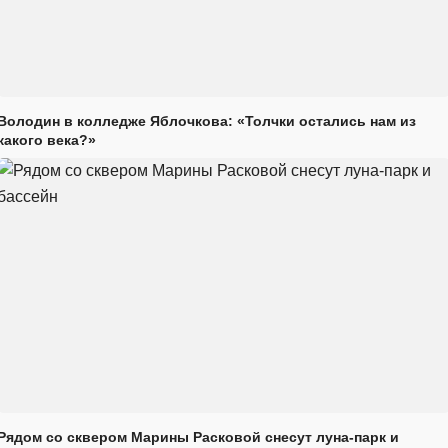
Володин в колледже Яблочкова: «Толчки остались нам из
какого века?»
Рядом со сквером Марины Расковой снесут луна-парк и