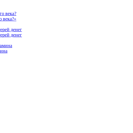
о века?»
терей денег
мина