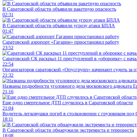
В Саратовской области объявили ракетную опасность
02:31
В Саратовской области объявили угрозу атаки БПЛА
01:47
Саратовский аэропорт «Гагарин» приостановил работу
23:52
Саратовский СК раскрыл 11 преступлений в «оборонке» с нач
22:54
Организаторов саратовской «Опусгрупп» начинают судить за 
21:32
Названы подробности уголовного дела московского адвоката 
21:16
Еще одно смертельное ДТП случилось в Саратовской области
21:04
Водитель легковушки погиб в столкновении с грузовиком под
18:11
В Саратовской области обнаружили экстремиста и террориста
18:08