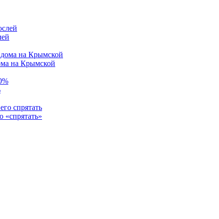
лей
ома на Крымской
%
о «спрятать»