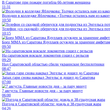
В Саратове при пожаре погибла 66-летняя женщина
11:31
Володин в колледже Яблочкова: «Толчки остались нам из каког
10:50
Телефон «со скидкой» обернулся для подростка из Энгельса по
10:15
Боец ММА из Саратова Ядуллаев осужден за хранение амфета
09:50
На саратовском вокзале локомотив сошел с рельсов
09:29
Над Саратовской областью сбили украинские беспилотники
08:47
Запах гари снова накрыл Энгельс и дошел до Саратова
07:00
7 августа. Главные новости дня – за пару минут
06:00
Погода в Саратовской области: дождь и 38-градусная жара
04:26