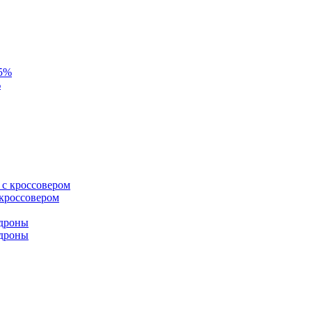
%
 кроссовером
 дроны