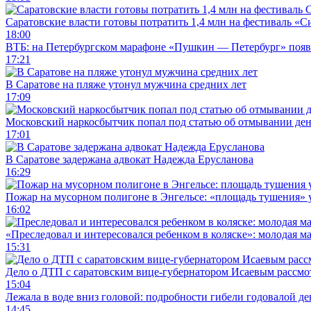
Саратовские власти готовы потратить 1,4 млн на фестиваль «
18:00
ВТБ: на Петербургском марафоне «Пушкин — Петербург» появи
17:21
В Саратове на пляже утонул мужчина средних лет
17:09
Московский наркосбытчик попал под статью об отмывании ден
17:01
В Саратове задержана адвокат Надежда Ерусланова
16:29
Пожар на мусорном полигоне в Энгельсе: «площадь тушения»
16:02
«Преследовал и интересовался ребенком в коляске»: молодая м
15:31
Дело о ДТП с саратовским вице-губернатором Исаевым рассмо
15:04
Лежала в воде вниз головой: подробности гибели годовалой д
14:45