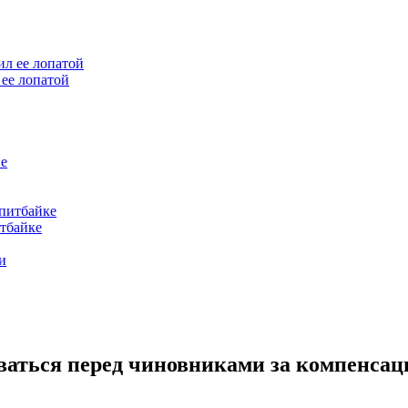
ее лопатой
итбайке
аться перед чиновниками за компенсаци