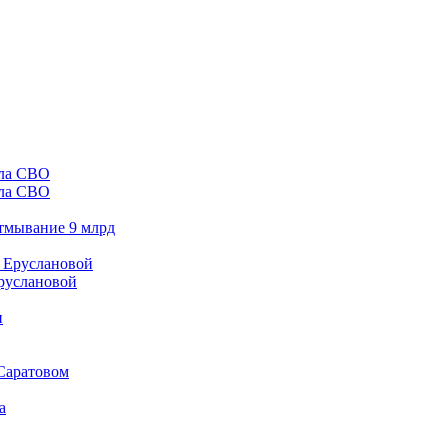
ала СВО
отмывание 9 млрд
Еруслановой
 Саратовом