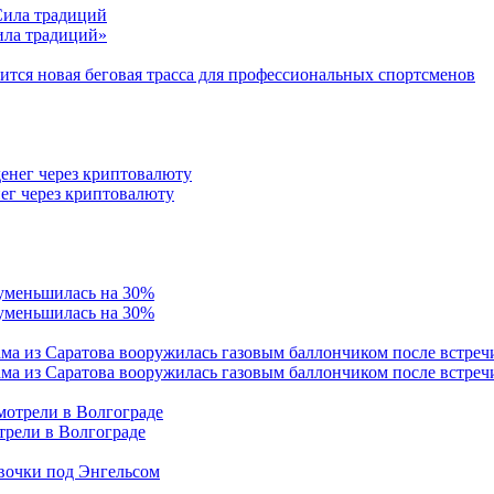
Сила традиций»
тся новая беговая трасса для профессиональных спортсменов
ег через криптовалюту
 уменьшилась на 30%
ама из Саратова вооружилась газовым баллончиком после встреч
трели в Волгограде
евочки под Энгельсом