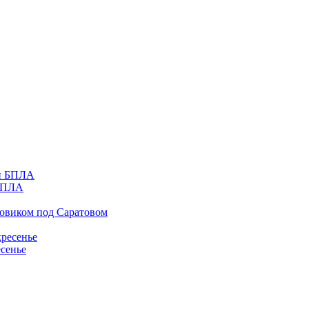
 БПЛА
зовиком под Саратовом
есенье