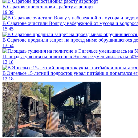
В Саратове приостановил работу аэропорт
19:39
В Саратове очистили Волгу у набережной от мусора и водорос
15:45
В Саратове продлили запрет на проезд мимо обрушившегося д
13:54
Площадь тушения на полигоне в Энгельсе уменьшилась на 50
13:18
В Энгельсе 15-летний подросток украл питбайк и попытался ег
12:18