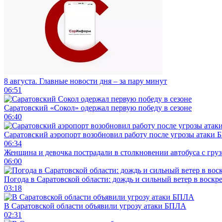
8 августа. Главные новости дня – за пару минут
06:51
Саратовский «Сокол» одержал первую победу в сезоне
06:40
Саратовский аэропорт возобновил работу после угрозы атаки
06:34
Женщина и девочка пострадали в столкновении автобуса с гру
06:00
Погода в Саратовской области: дождь и сильный ветер в воскр
03:18
В Саратовской области объявили угрозу атаки БПЛА
02:31