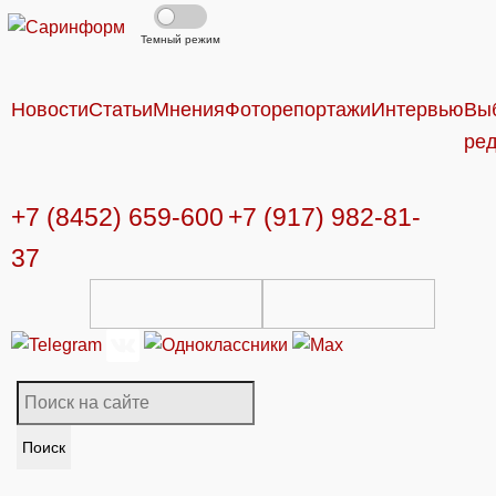
Темный режим
Новости
Статьи
Мнения
Фоторепортажи
Интервью
Вы
ре
+7 (8452) 659-600
+7 (917) 982-81-
37
Поиск