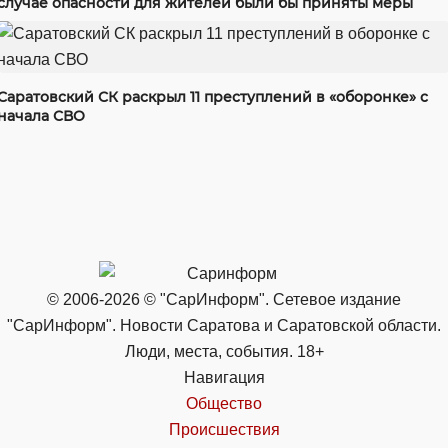
случае опасности для жителей были бы приняты меры
Саратовский СК раскрыл 11 преступлений в «оборонке» с
начала СВО
© 2006-2026 © "СарИнформ". Сетевое издание
"СарИнформ". Новости Саратова и Саратовской области.
Люди, места, события. 18+
Навигация
Общество
Происшествия