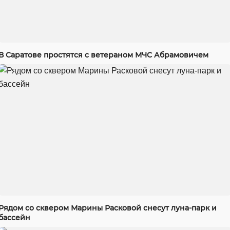
В Саратове простятся с ветераном МЧС Абрамовичем
Рядом со сквером Марины Расковой снесут луна-парк и
бассейн