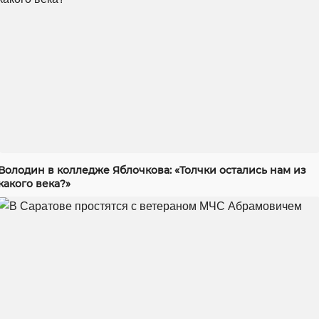
Володин в колледже Яблочкова: «Толчки остались нам из
какого века?»